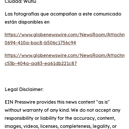
Ciudad: Wuhu
Las fotografías que acompañan a este comunicado
están disponibles en
https://www.globenewswire.com/NewsRoom/Attachm
0694-410a-bac8-b506c1756c94
https://www.globenewswire.com/NewsRoom/Attachm
c53b-404a-aa83-ea61db221c87
Legal Disclaimer:
EIN Presswire provides this news content "as is"
without warranty of any kind. We do not accept any
responsibility or liability for the accuracy, content,
images, videos, licenses, completeness, legality, or