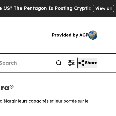
ntagon Is Posting Cryptic Biblical Messages on 
View all
Provided by AGP
Share
gra®
largir leurs capacités et leur portée sur le