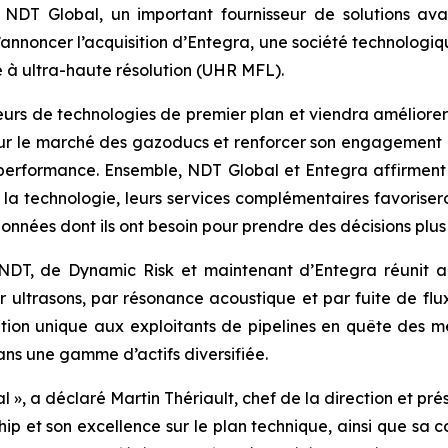
DT Global, un important fournisseur de solutions ava
r d’annoncer l’acquisition d’Entegra, une société technologi
e à ultra-haute résolution (UHR MFL).
urs de technologies de premier plan et viendra améliorer
ur le marché des gazoducs et renforcer son engagement co
 performance. Ensemble, NDT Global et Entegra affirment leu
e la technologie, leurs services complémentaires favoriseron
données dont ils ont besoin pour prendre des décisions plus 
de NDT, de Dynamic Risk et maintenant d’Entegra réunit 
r ultrasons, par résonance acoustique et par fuite de flu
ution unique aux exploitants de pipelines en quête des me
dans une gamme d’actifs diversifiée.
 », a déclaré Martin Thériault, chef de la direction et pr
rship et son excellence sur le plan technique, ainsi que s