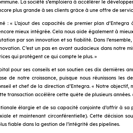
commune. La société s’emploiera à accélérer le développe
ncore plus grande à ses clients grâce à une offre de servi
é : « L’ajout des capacités de premier plan d’Entegra à 
 encore mieux intégrée. Cela nous aide également à mieux
tation par son innovation et sa fiabilité. Dans l’ensemble
innovation. C’est un pas en avant audacieux dans notre mis
rices qui protègent ce qui compte le plus. »
al pour ses conseils et son soutien ces dix dernières ann
ase de notre croissance, puisque nous réunissons les d
seil et chef de la direction d’Entegra. « Notre objectif, n
ette transaction accélère cette quête de plusieurs années. 
tionale élargie et de sa capacité conjointe d’offrir à sa p
iale et maintenant circonférentielle). Cette décision s
us fiable dans la gestion de l’intégrité des pipelines.