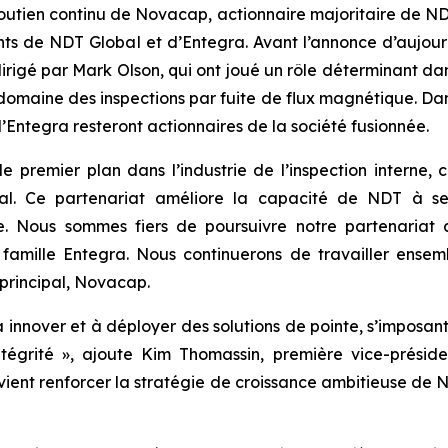
soutien continu de Novacap, actionnaire majoritaire de N
nts de NDT Global et d’Entegra. Avant l’annonce d’aujou
irigé par Mark Olson, qui ont joué un rôle déterminant dan
domaine des inspections par fuite de flux magnétique. Dans
’Entegra resteront actionnaires de la société fusionnée.
 premier plan dans l’industrie de l’inspection interne, 
l. Ce partenariat améliore la capacité de NDT à servi
iale. Nous sommes fiers de poursuivre notre partenariat
amille Entegra. Nous continuerons de travailler ensemb
 principal, Novacap.
innover et à déployer des solutions de pointe, s’imposan
intégrité », ajoute Kim Thomassin, première vice-prési
 vient renforcer la stratégie de croissance ambitieuse de